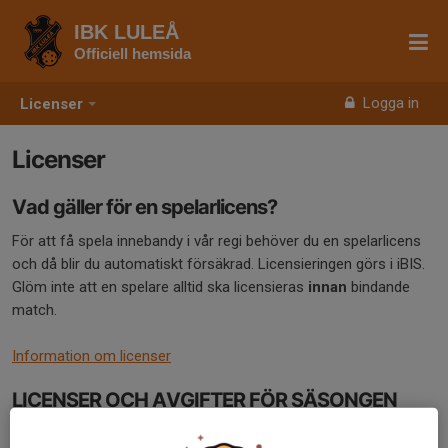
IBK LULEÅ
Officiell hemsida
Logga in
Licenser
Licenser
Vad gäller för en spelarlicens?
För att få spela innebandy i vår regi behöver du en spelarlicens
och då blir du automatiskt försäkrad. Licensieringen görs i iBIS.
Glöm inte att en spelare alltid ska licensieras
innan
bindande
match.
Information om licenser
LICENSER OCH AVGIFTER FÖR SÄSONGEN
2025/26