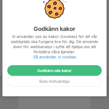
0-9 år (född 2011- och yngre) = 80 kr
10-12 år (född 2008-2010) = 140 kr
13-15 år (född 2005-2007) = 190 kr
16 år (född 2004- och äldre) = 400 kr
Licens Motion (oavsett ålder som deltar i motionsverksamhet) =
Godkänn kakor
100 kr
Vi använder oss av kakor (cookies) för att vår
webbplats ska fungera bra för dig. De används
iBIS
även för webbanalys i syfte att hjälpa oss att
förbättra våra tjänster.
Så använder vi cookies
Godkänn alla kakor
Bara nödvändiga