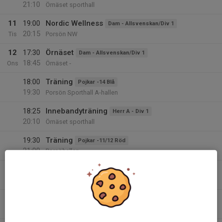
21:10
Örnäset sporthall
11
19:00
Nordic Wellness
Dam - Allsvenskan/Div 1
20:15
Tis
Porsön NW
12
17:30
Örnäset
Dam - Allsvenskan/Div 1
18:45
Ons
Örnäset -
18:00
Träning
Pojkar -14 Blå
19:30
Porsön Sporthall A-hallen
18:25
Innebandyträning
Herr A - Div 1
20:10
Örnäset sporthall
19:30
Träning
Pojkar -11/12 Röd
21:00
Porsöhallen
19:40
Innebandyträning
Herr Akademin - JAS/Div 2
21:20
Örnäset sporthall
13
16:15
Innebandyträning
Herr Akademin - JAS/Div 2
18:00
Tor
Porsön