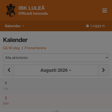
IBK LULEÅ
Officiell hemsida
Logga in
Kalender
Kalender
Gå till idag
|
Prenumerera
Augusti 2026
1
Lör
2
Sön
v.32