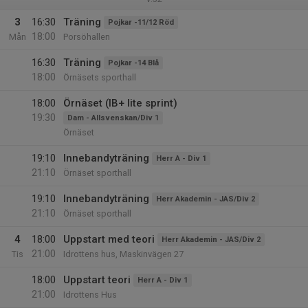
3
16:30
Träning
Pojkar -11/12 Röd
18:00
Mån
Porsöhallen
16:30
Träning
Pojkar -14 Blå
18:00
Örnäsets sporthall
18:00
Örnäset (IB+ lite sprint)
19:30
Dam - Allsvenskan/Div 1
Örnäset
19:10
Innebandyträning
Herr A - Div 1
21:10
Örnäset sporthall
19:10
Innebandyträning
Herr Akademin - JAS/Div 2
21:10
Örnäset sporthall
4
18:00
Uppstart med teori
Herr Akademin - JAS/Div 2
21:00
Tis
Idrottens hus, Maskinvägen 27
18:00
Uppstart teori
Herr A - Div 1
21:00
Idrottens Hus