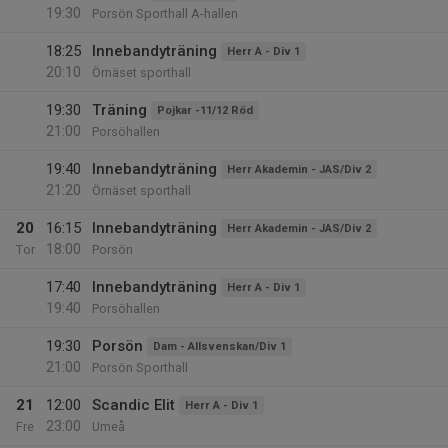
19:30
Porsön Sporthall A-hallen
18:25
Innebandyträning
Herr A - Div 1
20:10
Örnäset sporthall
19:30
Träning
Pojkar -11/12 Röd
21:00
Porsöhallen
19:40
Innebandyträning
Herr Akademin - JAS/Div 2
21:20
Örnäset sporthall
20
16:15
Innebandyträning
Herr Akademin - JAS/Div 2
18:00
Tor
Porsön
17:40
Innebandyträning
Herr A - Div 1
19:40
Porsöhallen
19:30
Porsön
Dam - Allsvenskan/Div 1
21:00
Porsön Sporthall
21
12:00
Scandic Elit
Herr A - Div 1
23:00
Fre
Umeå