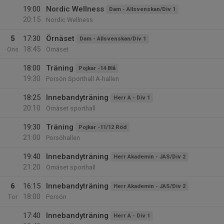
19:00
Nordic Wellness
Dam - Allsvenskan/Div 1
20:15
Nordic Wellness
5
17:30
Örnäset
Dam - Allsvenskan/Div 1
18:45
Ons
Örnäset
18:00
Träning
Pojkar -14 Blå
19:30
Porsön Sporthall A-hallen
18:25
Innebandyträning
Herr A - Div 1
20:10
Örnäset sporthall
19:30
Träning
Pojkar -11/12 Röd
21:00
Porsöhallen
19:40
Innebandyträning
Herr Akademin - JAS/Div 2
21:20
Örnäset sporthall
6
16:15
Innebandyträning
Herr Akademin - JAS/Div 2
18:00
Tor
Porsön
17:40
Innebandyträning
Herr A - Div 1