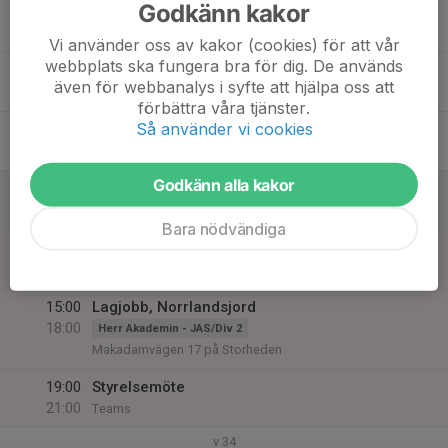
Godkänn kakor
17:40
Innebandyträning
Herr A - Div 1
19:40
Porsöhallen
Vi använder oss av kakor (cookies) för att vår
webbplats ska fungera bra för dig. De används
19:30
Porsön
Dam - Allsvenskan/Div 1
även för webbanalys i syfte att hjälpa oss att
21:00
Porsö sporthall
förbättra våra tjänster.
Så använder vi cookies
14
23:55
Spelarinventering 26/27
Pojkar -14 Blå
23:56
Fre
Ingen
Godkänn alla kakor
15
Lör
Bara nödvändiga
16
15:00
Lagjobb, Norrlandsjord
Herr A - Div 1
18:00
Sön
Makadamvägen 17, Storheden
15:00
Lagjobb, Norrlandsjord
18:00
Herr Akademin - JAS/Div 2
Makadamvägen 17 på Storheden
19:00
Styrelsemöte
21:00
Teams
v.34