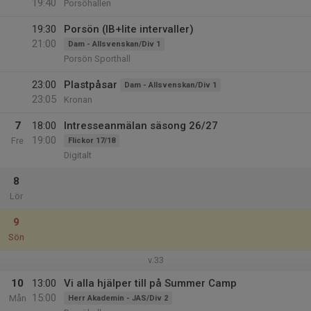
19:40
Porsöhallen
19:30
Porsön (IB+lite intervaller)
21:00
Dam - Allsvenskan/Div 1
Porsön Sporthall
23:00
Plastpåsar
Dam - Allsvenskan/Div 1
23:05
Kronan
7
18:00
Intresseanmälan säsong 26/27
19:00
Fre
Flickor 17/18
Digitalt
8
Lör
9
Sön
v.33
10
13:00
Vi alla hjälper till på Summer Camp
15:00
Mån
Herr Akademin - JAS/Div 2