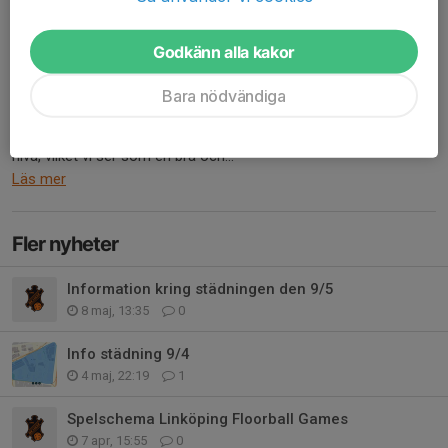
september
Godkänn alla kakor
6 jun, 09:58
0 kommentarer
Vi har fått en förfrågan om att delta i en cup i Umeå den 4–6
Bara nödvändiga
september för spelare födda 2010 där dessutom arrangören
skulle stå för vår anmälningsavgift. Cupen håller en väldigt hög
nivå, vilket vi ser som en bra och...
Läs mer
Fler nyheter
Information kring städningen den 9/5
8 maj, 13:35
0
Info städning 9/4
4 maj, 22:19
1
Spelschema Linköping Floorball Games
7 apr, 15:55
0