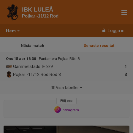
IBK LULEÅ
Pojkar -11/12 Röd
Logga in
Hem
Nästa match
Senaste resultat
Ons 15 apr 18:30
- Pantamera Pojkar Röd 8
Gammelstads IF 8/9
1
Pojkar -11/12 Röd
Röd 8
3
Visa tabeller
Följ oss
Instagram