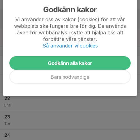
Fre
Godkänn kakor
18
Vi använder oss av kakor (cookies) för att vår
Lör
webbplats ska fungera bra för dig. De används
även för webbanalys i syfte att hjälpa oss att
19
förbättra våra tjänster.
Sön
Så använder vi cookies
v.30
20
Godkänn alla kakor
Mån
Bara nödvändiga
21
Tis
22
Ons
23
Tor
24