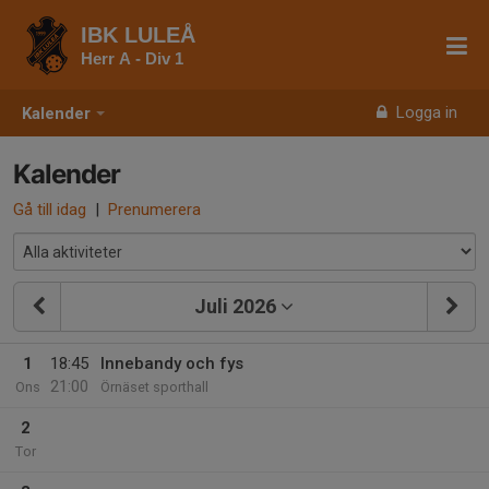
IBK LULEÅ
Herr A - Div 1
Logga in
Kalender
Kalender
Gå till idag
|
Prenumerera
Juli 2026
1
18:45
Innebandy och fys
21:00
Ons
Örnäset sporthall
2
Tor