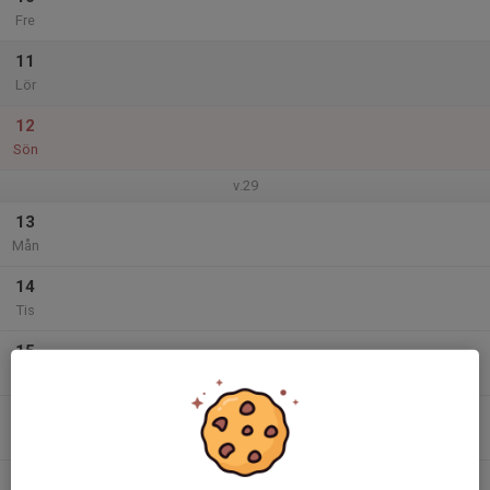
Fre
11
Lör
12
Sön
v.29
13
Mån
14
Tis
15
Ons
16
Tor
17