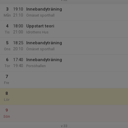
3
19:10
Innebandyträning
21:10
Mån
Örnäset sporthall
4
18:00
Uppstart teori
21:00
Tis
Idrottens Hus
5
18:25
Innebandyträning
20:10
Ons
Örnäset sporthall
6
17:40
Innebandyträning
19:40
Tor
Porsöhallen
7
Fre
8
Lör
9
Sön
v.33