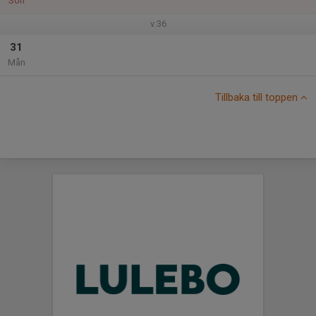
Sön
v.36
31
Mån
Tillbaka till toppen