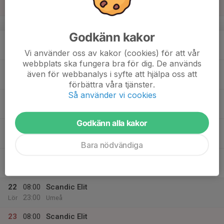
18:00
Sön
Makadamvägen 17, Storheden
v.34
Godkänn kakor
17
19:10
Innebandyträning
21:10
Mån
Örnäset sporthall
Vi använder oss av kakor (cookies) för att vår
webbplats ska fungera bra för dig. De används
18
även för webbanalys i syfte att hjälpa oss att
Tis
förbättra våra tjänster.
Så använder vi cookies
19
18:25
Innebandyträning
20:10
Ons
Örnäset sporthall
Godkänn alla kakor
20
17:40
Innebandyträning
19:40
Tor
Porsöhallen
Bara nödvändiga
21
12:00
Scandic Elit
23:00
Fre
Umeå
22
08:00
Scandic Elit
23:00
Lör
Umeå
23
08:00
Scandic Elit