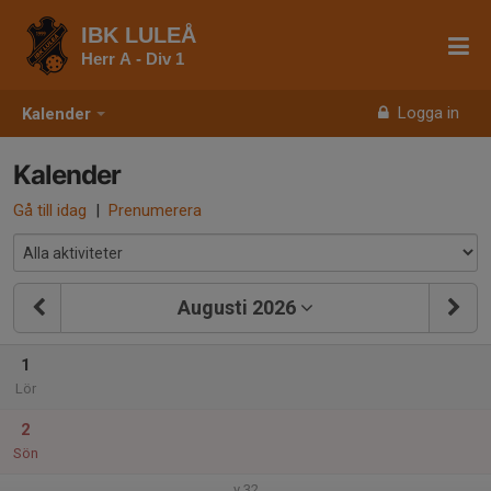
IBK LULEÅ
Herr A - Div 1
Logga in
Kalender
Kalender
Gå till idag
|
Prenumerera
Augusti 2026
1
Lör
2
Sön
v.32