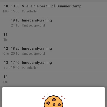
10
13:00
Vi alla hjälper till på Summer Camp
15:00
Mån
Porsöhallen
19:10
Innebandyträning
21:10
Örnäset sporthall
11
Tis
12
18:25
Innebandyträning
20:10
Ons
Örnäset sporthall
13
17:40
Innebandyträning
19:40
Tor
Porsöhallen
14
Fre
15
Lör
16
15:00
Lagjobb, Norrlandsjord