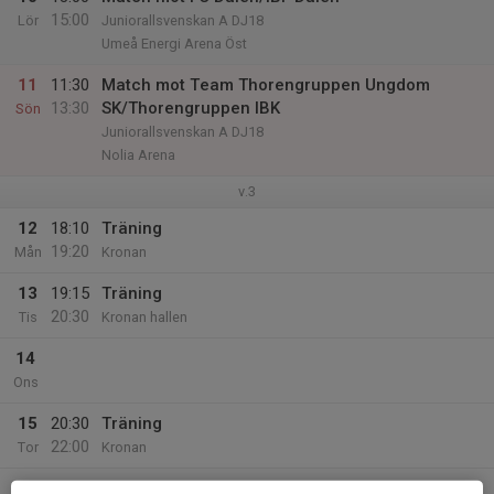
15:00
Lör
Juniorallsvenskan A DJ18
Umeå Energi Arena Öst
11
11:30
Match mot Team Thorengruppen Ungdom
13:30
SK/Thorengruppen IBK
Sön
Juniorallsvenskan A DJ18
Nolia Arena
v.3
12
18:10
Träning
19:20
Mån
Kronan
13
19:15
Träning
20:30
Tis
Kronan hallen
14
Ons
15
20:30
Träning
22:00
Tor
Kronan
16
20:30
Match mot IBK Boden