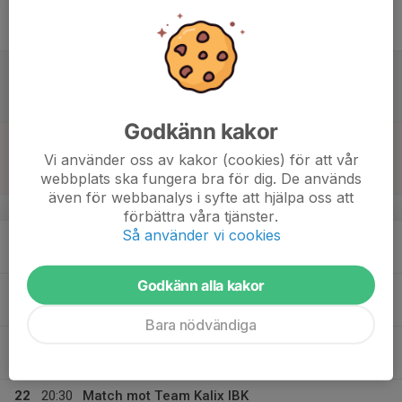
22:30
Fre
Damer Division 1
Kronanhallen
17
18:45
Match mot Arvidsjaur IF
20:45
Lör
Damer Division 1
Kronanhallen
Godkänn kakor
18
15:00
Match mot Haparanda AIK
17:00
Vi använder oss av kakor (cookies) för att vår
Sön
Damer Utveckling
webbplats ska fungera bra för dig. De används
Nya Aspen
även för webbanalys i syfte att hjälpa oss att
v.4
förbättra våra tjänster.
Så använder vi cookies
19
18:10
Träning
19:20
Mån
Kronan
Godkänn alla kakor
20
19:15
Träning
20:30
Tis
Kronan hallen
Bara nödvändiga
21
Ons
22
20:30
Match mot Team Kalix IBK