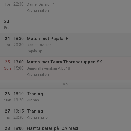
22:30
Tor
Damer Division 1
Kronanhallen
23
Fre
24
18:30
Match mot Pajala IF
20:30
Lör
Damer Division 1
Pajala Sp
25
13:00
Match mot Team Thorengruppen SK
15:00
Sön
Juniorallsvenskan A DJ18
Kronanhallen
v.5
26
18:10
Träning
19:20
Mån
Kronan
27
19:15
Träning
20:30
Tis
Kronan hallen
28
18:00
Hämta balar på ICA Maxi