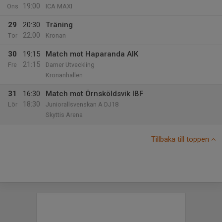
19:00
Ons
ICA MAXI
29
20:30
Träning
22:00
Tor
Kronan
30
19:15
Match mot Haparanda AIK
21:15
Fre
Damer Utveckling
Kronanhallen
31
16:30
Match mot Örnsköldsvik IBF
18:30
Lör
Juniorallsvenskan A DJ18
Skyttis Arena
Tillbaka till toppen