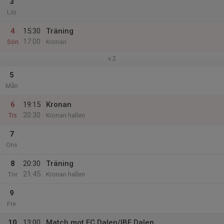
3
Lör
4
15:30
Träning
17:00
Sön
Kronan
v.2
5
Mån
6
19:15
Kronan
20:30
Tis
Kronan hallen
7
Ons
8
20:30
Träning
21:45
Tor
Kronan hallen
9
Fre
10
13:00
Match mot FC Dalen/IBF Dalen