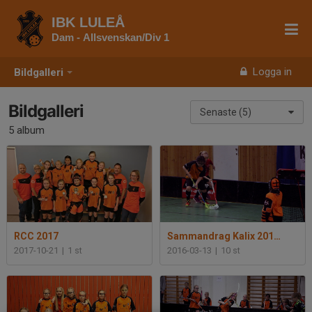
IBK LULEÅ
Dam - Allsvenskan/Div 1
Logga in
Bildgalleri
Bildgalleri
Senaste (5)
5 album
RCC 2017
Sammandrag Kalix 2016-03-12
2017-10-21
|
1 st
2016-03-13
|
10 st