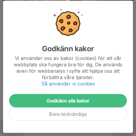
Sammandrag i Hortlax - Jan 2016
Sammandrag Älvsbyn 2016-01-10
2016-02-03
|
12 st
2016-01-10
|
9 st
Godkänn kakor
Vi använder oss av kakor (cookies) för att vår
webbplats ska fungera bra för dig. De används
även för webbanalys i syfte att hjälpa oss att
förbättra våra tjänster.
RCC
Så använder vi cookies
2015-10-18
|
0 st
Godkänn alla kakor
Bara nödvändiga