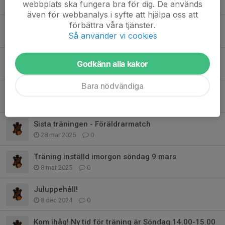
webbplats ska fungera bra för dig. De används
3 jan, 14:22
0
även för webbanalys i syfte att hjälpa oss att
förbättra våra tjänster.
Juluppehåll och info om våren!
Så använder vi cookies
15 dec 2025
0
Fler engagerade föräldrar sökes!
Godkänn alla kakor
15 okt 2025
0
Bara nödvändiga
Start innebandysäsong P18
4 sep 2025
4
Sista träningen - Föräldrarmatch
28 mar 2025
0
Träning inställd imorgon söndag 9 mars
8 mar 2025
0
Juluppehåll!
8 dec 2024
0
Kom ihåg! Ny tid för träning är Söndag 14.00-15.00