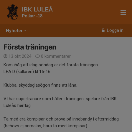
IBK LULEÅ
Pojkar -18
Logga in
Nyheter
Första träningen
13 okt 2024
0 kommentarer
Kom ihåg att idag söndag är det första träningen.
LEA D (källaren) kl 15-16.
Klubba, skyddsglasögon finns att låna.
VI har supertränare som håller i träningen, spelare från IBK
Luleås herrlag.
Ta med era kompisar och prova på innebandy i eftermiddag
(behövs ej anmälas, bara ta med kompisar)