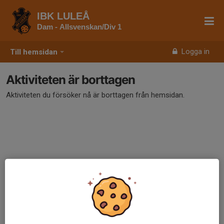
IBK LULEÅ
Dam - Allsvenskan/Div 1
Logga in
Till hemsidan
Aktiviteten är borttagen
Aktiviteten du försöker nå är borttagen från hemsidan.