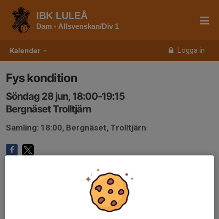
IBK LULEÅ
Dam - Allsvenskan/Div 1
Logga in
Kalender
Fys kondition
Söndag 28 jun, 18:00-19:15
Bergnäset Trolltjärn
Samling: 18:00, Bergnäset, Trolltjärn