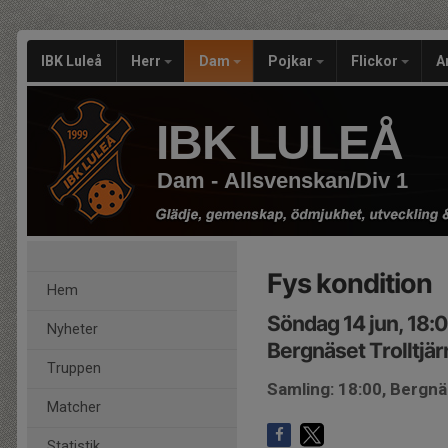
IBK Luleå
Herr
Dam
Pojkar
Flickor
A
IBK LULEÅ
Dam - Allsvenskan/Div 1
Fys kondition
Hem
Söndag 14 jun, 18:
Nyheter
Bergnäset Trolltjär
Truppen
Samling: 18:00, Bergnäs
Matcher
Statistik