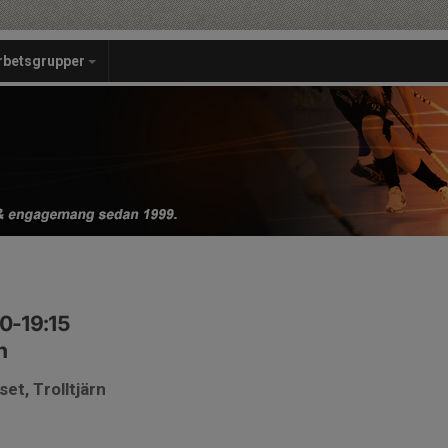
rbetsgrupper
00-19:15
n
et, Trolltjärn