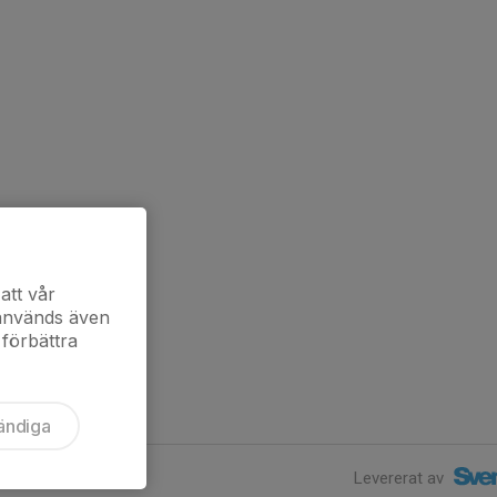
att vår
 används även
 förbättra
ändiga
Levererat av