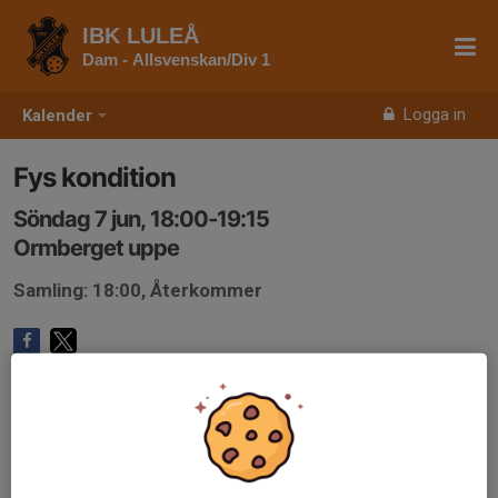
IBK LULEÅ
Dam - Allsvenskan/Div 1
Logga in
Kalender
Fys kondition
Söndag 7 jun, 18:00-19:15
Ormberget uppe
Samling: 18:00, Återkommer