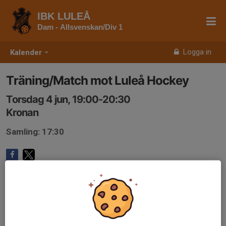
IBK LULEÅ
Dam - Allsvenskan/Div 1
Logga in
Kalender
Träning/Match mot Luleå Hockey
Torsdag 4 jun, 19:00-20:30
Kronan
Samling: 17:30