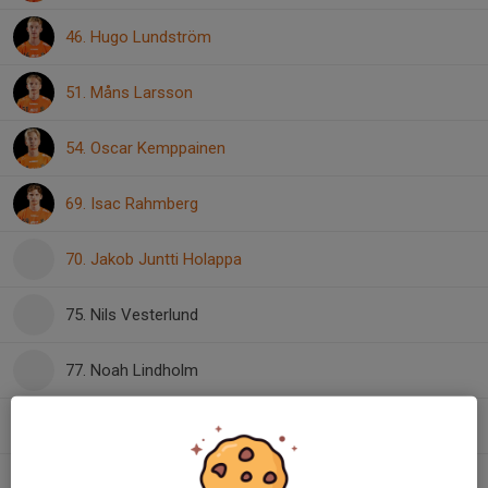
46. Hugo Lundström
51. Måns Larsson
54. Oscar Kemppainen
69. Isac Rahmberg
70. Jakob Juntti Holappa
75. Nils Vesterlund
77. Noah Lindholm
90. Hugo Strande
92. William Gustafsson