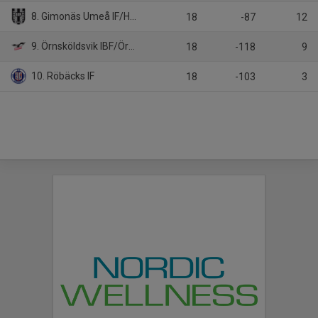
8. Gimonäs Umeå IF/Hörnefors IF
18
-87
12
9. Örnsköldsvik IBF/Örnsköldsvik IBK
18
-118
9
10. Röbäcks IF
18
-103
3