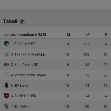
Tabell
Juniorallsvenskan A HJ18
M
+/-
P
1. RIG Umeå IBF
18
177
54
2. Team Thorengruppen Ungdom SK /Thorengruppen IBK
18
103
42
3. Sandåkerns SK
18
43
37
4. Moälvens IBK Ungdom/Moälven IBK
18
-5
36
5. IBK Luleå
18
24
31
6. Skellefteå IBK
18
-14
24
7. IBF Dalen
18
-20
19