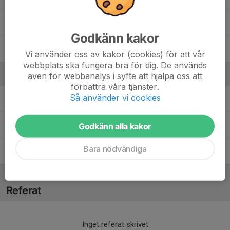
96. Viggo Skogfält
Godkänn kakor
98. Emil Jönsson
Vi använder oss av kakor (cookies) för att vår
webbplats ska fungera bra för dig. De används
Ledare
även för webbanalys i syfte att hjälpa oss att
förbättra våra tjänster.
Så använder vi cookies
Björn Elmén
Materialförvaltare
Magnus Lidström
Tränare
Godkänn alla kakor
Bara nödvändiga
Per Aronsson
Spelarutvecklare herrsektionen
Referat
Inget referat skrivet