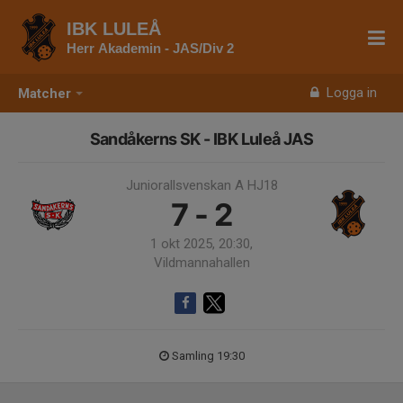
IBK LULEÅ
Herr Akademin - JAS/Div 2
Logga in
Matcher
Sandåkerns SK - IBK Luleå JAS
Juniorallsvenskan A HJ18
7 - 2
1 okt 2025, 20:30,
Vildmannahallen
Samling 19:30