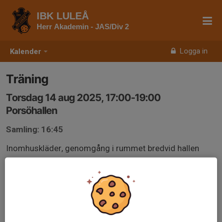
IBK LULEÅ
Herr Akademin - JAS/Div 2
Logga in
Kalender
Träning
Torsdag 14 aug 2025, 17:00-19:00
Porsöhallen
Samling: 16:45
Inomhuskläder, genomgång i rummet bredvid hallen