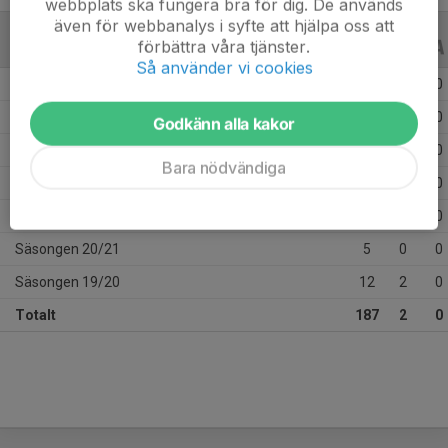
webbplats ska fungera bra för dig. De används
även för webbanalys i syfte att hjälpa oss att
förbättra våra tjänster.
ALLA SERIER
ALLA ÅR
Så använder vi cookies
Säsongen 25/26
28
0
0
Säsongen 24/25
33
0
0
Godkänn alla kakor
Säsongen 23/24
24
0
0
Bara nödvändiga
Säsongen 22/23
47
0
0
Säsongen 21/22
38
0
0
Säsongen 20/21
5
0
0
Säsongen 19/20
12
2
0
Totalt
187
2
0