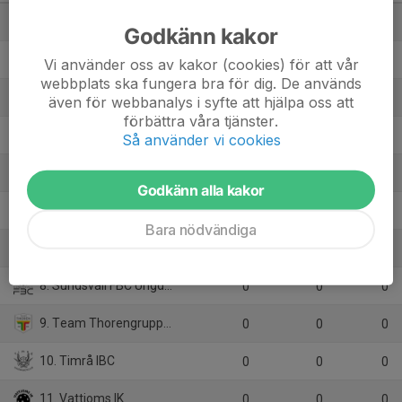
1. Gimonäs Umeå IF
0
0
0
Godkänn kakor
2. Hörnefors IF
0
0
0
Vi använder oss av kakor (cookies) för att vår
webbplats ska fungera bra för dig. De används
3. IBF Dalen
0
0
0
även för webbanalys i syfte att hjälpa oss att
förbättra våra tjänster.
4. IBK Luleå
0
0
0
Så använder vi cookies
5. IBS Dalen
0
0
0
Godkänn alla kakor
6. Moälvens IBK
0
0
0
Bara nödvändiga
7. RIG Umeå IBF
0
0
0
8. Sundsvall FBC Ungdom
0
0
0
9. Team Thorengruppen Ungdom SK
0
0
0
10. Timrå IBC
0
0
0
11. Vattjoms IK
0
0
0