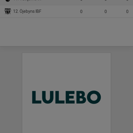
12. Öjebyns IBF
0
0
0