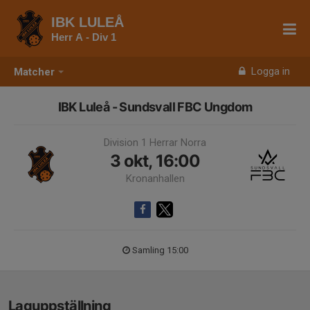
IBK LULEÅ
Herr A - Div 1
Logga in
Matcher
IBK Luleå - Sundsvall FBC Ungdom
Division 1 Herrar Norra
3 okt, 16:00
Kronanhallen
Samling 15:00
Laguppställning