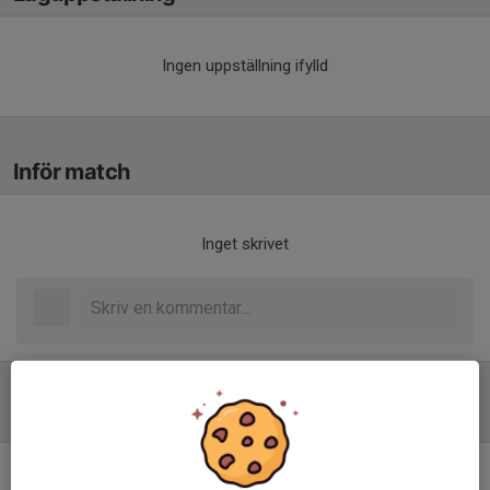
Ingen uppställning ifylld
Inför match
Inget skrivet
Tabell
Division 1 Herrar Norra
M
+/-
P