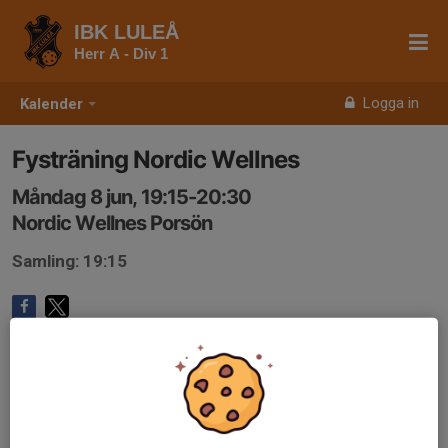
IBK LULEÅ
Herr A - Div 1
Logga in
Kalender
Fysträning Nordic Wellnes
Måndag 8 jun, 19:15-20:30
Nordic Wellnes Porsön
Samling: 19:15