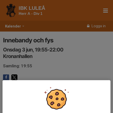
IBK LULEÅ
Herr A - Div 1
Logga in
Kalender
Innebandy och fys
Onsdag 3 jun, 19:55-22:00
Kronanhallen
Samling: 19:55